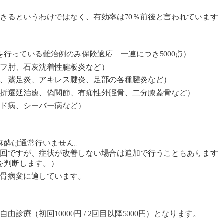
きるというわけではなく、有効率は70％前後と言われていま
を行っている難治例のみ保険適応 一連につき5000点）
フ肘、
石灰沈着性腱板炎など）
、鵞足炎、
アキレス腱炎、足部の各種腱炎など）
折遷延治癒、偽関節、有痛性外脛骨、二分膝蓋骨など）
ド病、シーバー病など）
、麻酔は通常行いません。
は3回ですが、症状が改善しない場合は追加で行うこともありま
を判断します。）
骨病変に適しています。
診療（初回10000円 / 2回目以降5000円）となります。