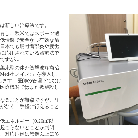
は新しい治療法です。
有し、欧米ではスポーツ選
低侵襲で安全かつ有効な治
日本でも腱付着部炎や疲労
に応用されている治療法で
ですが…
集束型の体外衝撃波疼痛治
torz Med社 スイス)」を導入し、
たします。医師の管理下でなけ
医療機関ではまだ数施設し
なることが難点ですが、
注
がなく、手軽に行えること
エネルギー（0.20mJ以
起こらないとことが判明
、対応症例は想像以上に多