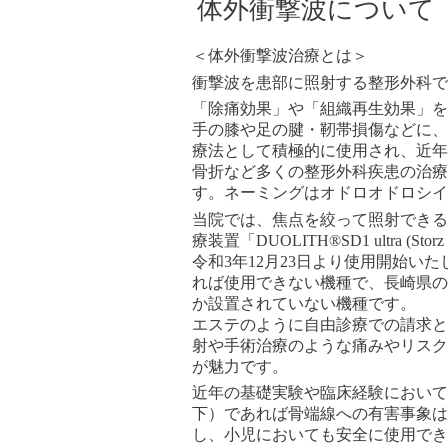
体外衝撃波について
＜体外衝撃波治療とは＞
衝撃波を患部に照射する整形外科で
「除痛効果」や「組織再生効果」を
手の膝や足の腱・靭帯損傷などに、
療法として積極的に使用され、
近年
骨折など多くの整形外科疾患の治療
す。ネーミングはオドロオドロシイ
当院では、焦点を絞って照射できる
療装置「DUOLITH®SD1 ultra (S
令和3年12月23日より使用開始い
れば使用できない機種で、長崎県の
か設置されていない機種です。
エステのように自由診療での請求と
射や手術治療のような痛みやリスク
が魅力です。
近年の基礎実験や臨床経験において低
下）であれば骨端線への有害事象は
し、小児においても安全に使用でき